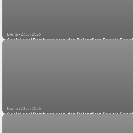
Berita • 23 Juli 2026
Sosialisasi Pembentukan dan Pelantikan Panitia Pengi
Berita • 23 Juli 2026
Sosialisasi Pembentukan dan Pelantikan Panitia Pengi