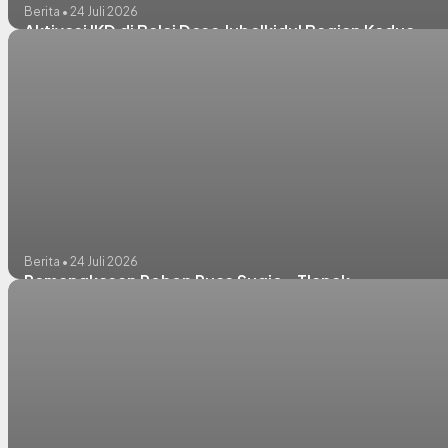
Berita • 24 Juli 2026
Aktivasi IKD di Balai Desa Jubelkidul Bagian Kedua
Berita • 24 Juli 2026
Pemangkasan Pohon Ruas Sugio - Tlanak