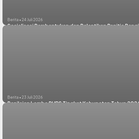
Berita • 24 Juli 2026
Sosialisasi Pembentukan dan Pelantikan Panitia Peng
Berita • 23 Juli 2026
Penilaian Lomba PHBS Tingkat Kabupaten Tahun 202