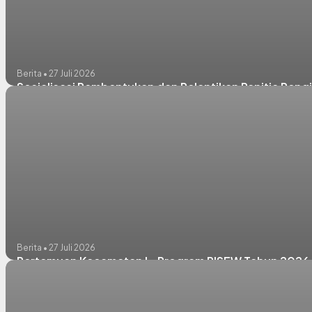
Berita • 27 Juli 2026
Sosialisasi Pembentukan dan Pelantikan Panitia Pengi
Berita • 27 Juli 2026
Pertemuan Kecamatan I - Program PISEW Tahun 2026