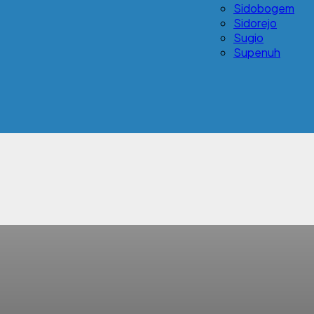
Sidobogem
Sidorejo
Sugio
Supenuh