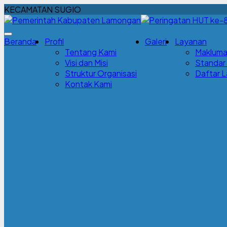
KECAMATAN SUGIO
Beranda
Profil
Galeri
Layanan
Tentang Kami
Makluma
Visi dan Misi
Standar
Struktur Organisasi
Daftar 
Kontak Kami