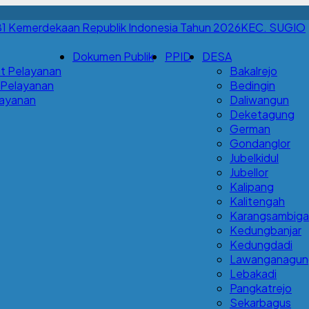
KEC. SUGIO
Dokumen Publik
PPID
DESA
t Pelayanan
Bakalrejo
 Pelayanan
Bedingin
Layanan
Daliwangun
Deketagung
German
Gondanglor
Jubelkidul
Jubellor
Kalipang
Kalitengah
Karangsambigal
Kedungbanjar
Kedungdadi
Lawanganagun
Lebakadi
Pangkatrejo
Sekarbagus