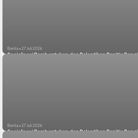
Berita • 27 Juli 2026
Sosialisasi Pembentukan dan Pelantikan Panitia Pen
Berita • 27 Juli 2026
Sosialisasi Pembentukan dan Pelantikan Panitia Peng