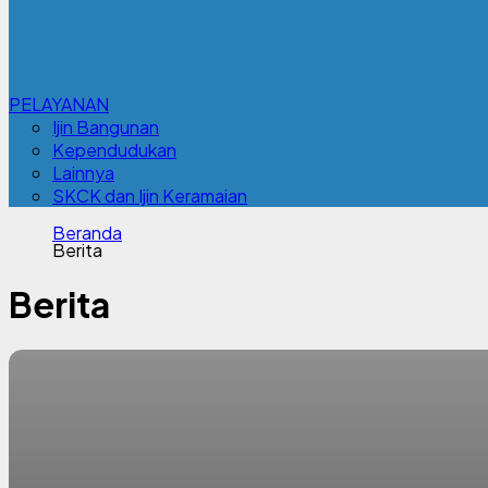
PELAYANAN
Ijin Bangunan
Kependudukan
Lainnya
SKCK dan Ijin Keramaian
Beranda
Berita
Berita