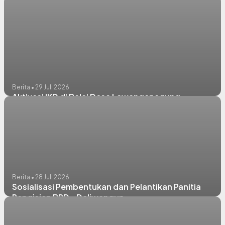
Berita • 29 Juli 2026
Aktivasi IKD di Balai Desa Lawanganagung
Berita • 28 Juli 2026
Sosialisasi Pembentukan dan Pelantikan Panitia
Pengisian BPD - Daliwangun