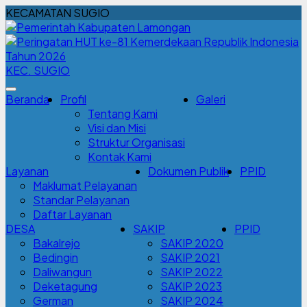
KECAMATAN SUGIO
KEC. SUGIO
Beranda
Profil
Galeri
Tentang Kami
Visi dan Misi
Struktur Organisasi
Kontak Kami
Layanan
Dokumen Publik
PPID
Maklumat Pelayanan
Standar Pelayanan
Daftar Layanan
DESA
SAKIP
PPID
Bakalrejo
SAKIP 2020
Bedingin
SAKIP 2021
Daliwangun
SAKIP 2022
Deketagung
SAKIP 2023
German
SAKIP 2024