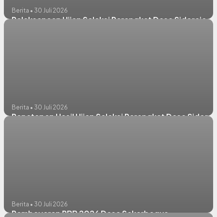
Berita • 30 Juli 2026
Pelaksanaan Ujian Seleksi Perangkat Desa Sidorejo
Berita • 30 Juli 2026
Penetapan Hasil Ujian Seleksi Perangkat Desa Sidorej
Berita • 30 Juli 2026
Pembayaran PBB 2026 Desa Sekarbagus