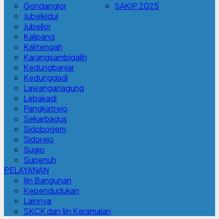
Gondanglor
SAKIP 2025
Jubelkidul
Jubellor
Kalipang
Kalitengah
Karangsambigalih
Kedungbanjar
Kedungdadi
Lawanganagung
Lebakadi
Pangkatrejo
Sekarbagus
Sidobogem
Sidorejo
Sugio
Supenuh
PELAYANAN
Ijin Bangunan
Kependudukan
Lainnya
SKCK dan Ijin Keramaian