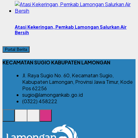
Atasi Kekeringan, Pemkab Lamongan Salurkan Air
Bersih
Portal Berita
KECAMATAN SUGIO KABUPATEN LAMONGAN
Jl. Raya Sugio No. 60, Kecamatan Sugio,
Kabupaten Lamongan, Provinsi Jawa Timur, Kode
Pos 62256
sugio@lamongankab.go.id
(0322) 458222