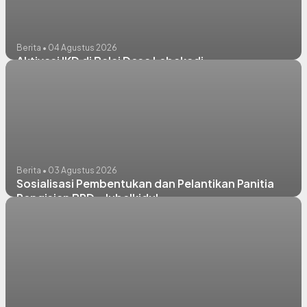
Berita • 04 Agustus 2026
Aktivasi IKD di Balai Desa Lebakadi
Berita • 03 Agustus 2026
Sosialisasi Pembentukan dan Pelantikan Panitia
Pengisian BPD - Jubelkidul