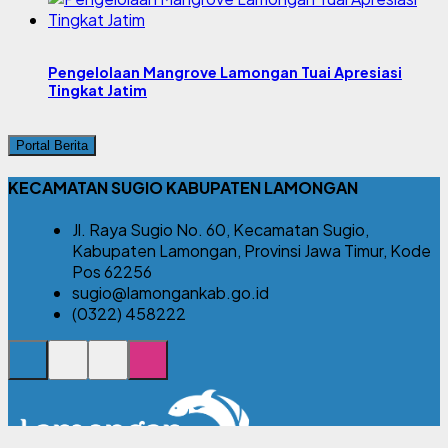
Pengelolaan Mangrove Lamongan Tuai Apresiasi
Tingkat Jatim
Portal Berita
KECAMATAN SUGIO KABUPATEN LAMONGAN
Jl. Raya Sugio No. 60, Kecamatan Sugio,
Kabupaten Lamongan, Provinsi Jawa Timur, Kode
Pos 62256
sugio@lamongankab.go.id
(0322) 458222