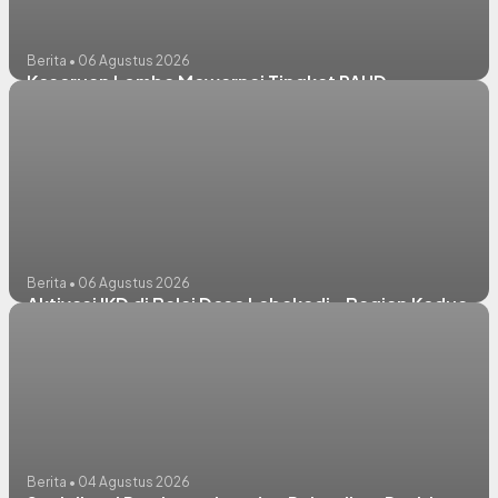
Berita • 06 Agustus 2026
Keseruan Lomba Mewarnai Tingkat PAUD
Berita • 06 Agustus 2026
Aktivasi IKD di Balai Desa Lebakadi - Bagian Kedua
Berita • 04 Agustus 2026