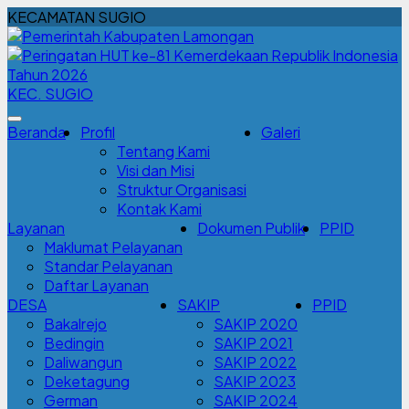
KECAMATAN SUGIO
KEC. SUGIO
Beranda
Profil
Galeri
Tentang Kami
Visi dan Misi
Struktur Organisasi
Kontak Kami
Layanan
Dokumen Publik
PPID
Maklumat Pelayanan
Standar Pelayanan
Daftar Layanan
DESA
SAKIP
PPID
Bakalrejo
SAKIP 2020
Bedingin
SAKIP 2021
Daliwangun
SAKIP 2022
Deketagung
SAKIP 2023
German
SAKIP 2024