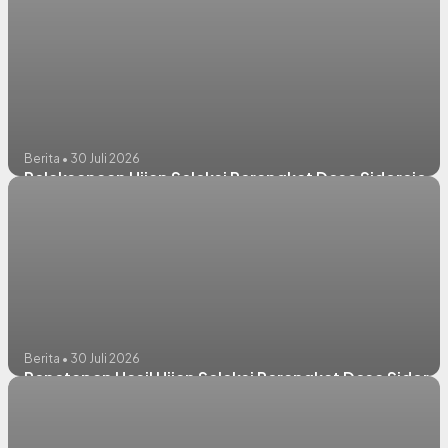
Berita • 30 Juli 2026
Pelaksanaan Ujian Seleksi Perangkat Desa Sidorejo
Berita • 30 Juli 2026
Penetapan Hasil Ujian Seleksi Perangkat Desa Sidorej