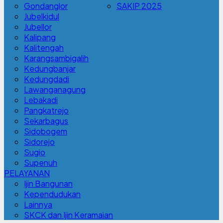
Gondanglor
SAKIP 2025
Jubelkidul
Jubellor
Kalipang
Kalitengah
Karangsambigalih
Kedungbanjar
Kedungdadi
Lawanganagung
Lebakadi
Pangkatrejo
Sekarbagus
Sidobogem
Sidorejo
Sugio
Supenuh
PELAYANAN
Ijin Bangunan
Kependudukan
Lainnya
SKCK dan Ijin Keramaian