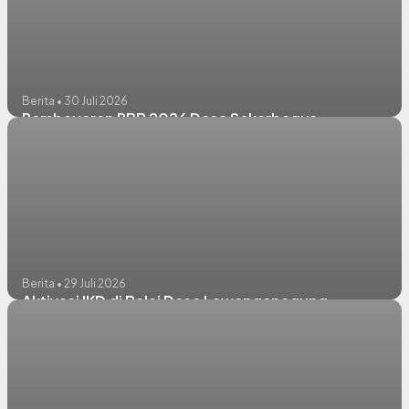
Berita • 30 Juli 2026
Pembayaran PBB 2026 Desa Sekarbagus
Berita • 29 Juli 2026
Aktivasi IKD di Balai Desa Lawanganagung