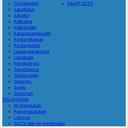
Gondanglor
SAKIP 2025
Jubelkidul
Jubellor
Kalipang
Kalitengah
Karangsambigalih
Kedungbanjar
Kedungdadi
Lawanganagung
Lebakadi
Pangkatrejo
Sekarbagus
Sidobogem
Sidorejo
Sugio
Supenuh
PELAYANAN
Ijin Bangunan
Kependudukan
Lainnya
SKCK dan Ijin Keramaian