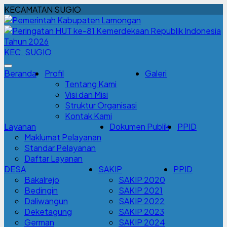
KECAMATAN SUGIO
KEC. SUGIO
Beranda
Profil
Galeri
Tentang Kami
Visi dan Misi
Struktur Organisasi
Kontak Kami
Layanan
Dokumen Publik
PPID
Maklumat Pelayanan
Standar Pelayanan
Daftar Layanan
DESA
SAKIP
PPID
Bakalrejo
SAKIP 2020
Bedingin
SAKIP 2021
Daliwangun
SAKIP 2022
Deketagung
SAKIP 2023
German
SAKIP 2024