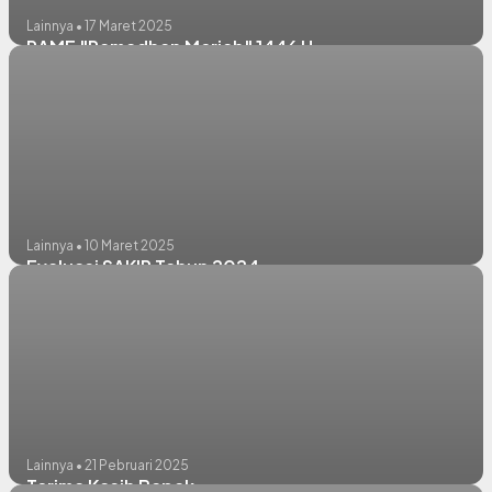
Lainnya • 17 Maret 2025
RAME "Ramadhan Meriah" 1446 H
Lainnya • 10 Maret 2025
Evaluasi SAKIP Tahun 2024
Lainnya • 21 Pebruari 2025
Terima Kasih Bapak