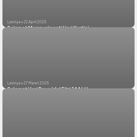
Lainnya • 22 April 2025
Selamat Memperingati Hari Kartini
Lainnya • 27 Maret 2025
Selamat Hari Raya Idul Fitri 1446 H