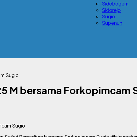
Sidobogem
Sidorejo
Sugio
Supenuh
am Sugio
25 M bersama Forkopimcam 
 Safari Ramadhan bersama Forkopimcam Sugio dilaksanakan di 