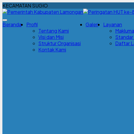
KECAMATAN SUGIO
Beranda
Profil
Galeri
Layanan
Tentang Kami
Makluma
Visi dan Misi
Standar
Struktur Organisasi
Daftar 
Kontak Kami