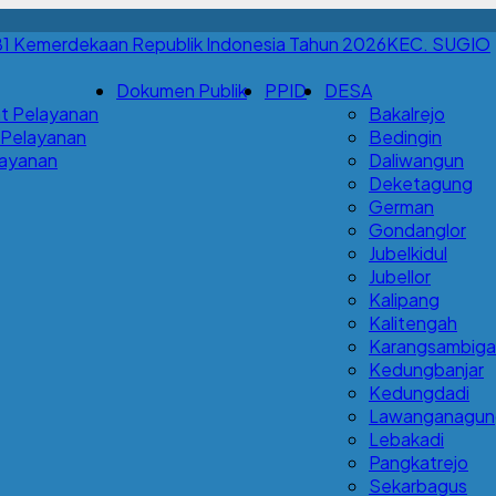
KEC. SUGIO
Dokumen Publik
PPID
DESA
t Pelayanan
Bakalrejo
 Pelayanan
Bedingin
Layanan
Daliwangun
Deketagung
German
Gondanglor
Jubelkidul
Jubellor
Kalipang
Kalitengah
Karangsambigal
Kedungbanjar
Kedungdadi
Lawanganagun
Lebakadi
Pangkatrejo
Sekarbagus