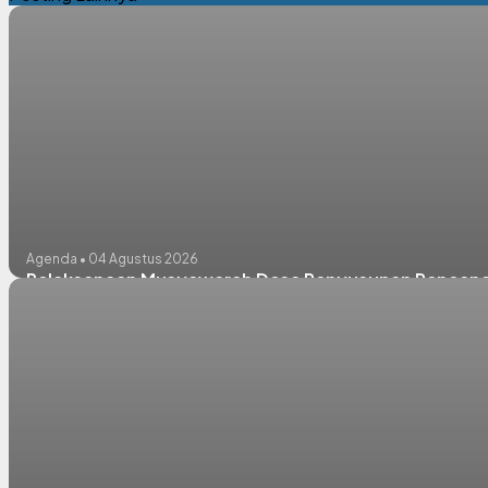
Agenda • 04 Agustus 2026
Pelaksanaan Musyawarah Desa Penyusunan Rencana 