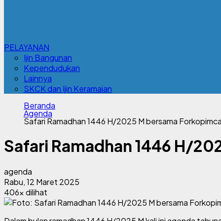
PELAYANAN
Ijin Bangunan
Kependudukan
Lainnya
SKCK dan Ijin Keramaian
Beranda
Agenda
Safari Ramadhan 1446 H/2025 M bersama Forkopimc
Safari Ramadhan 1446 H/20
agenda
Rabu, 12 Maret 2025
406x dilihat
Dalam bulan ramadhan 1446 H/2025 M kali ini agenda tahunan