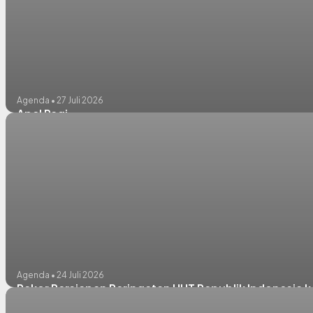
Agenda • 27 Juli 2026
Apel Pagi
Agenda • 24 Juli 2026
Rakor Persiapan Peringatan HUT Republik Indonesia k