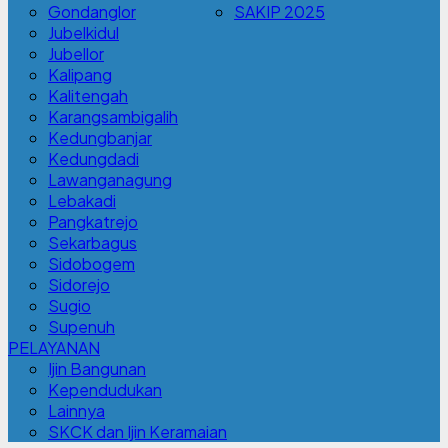
Gondanglor
SAKIP 2025
Jubelkidul
Jubellor
Kalipang
Kalitengah
Karangsambigalih
Kedungbanjar
Kedungdadi
Lawanganagung
Lebakadi
Pangkatrejo
Sekarbagus
Sidobogem
Sidorejo
Sugio
Supenuh
PELAYANAN
Ijin Bangunan
Kependudukan
Lainnya
SKCK dan Ijin Keramaian