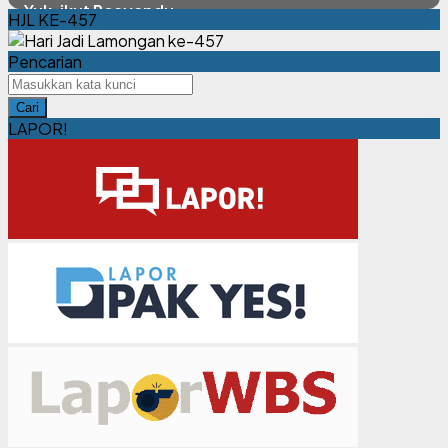
Yuk, ikut Posyandu
HJL KE-457
Pencarian
Cari
LAPOR!