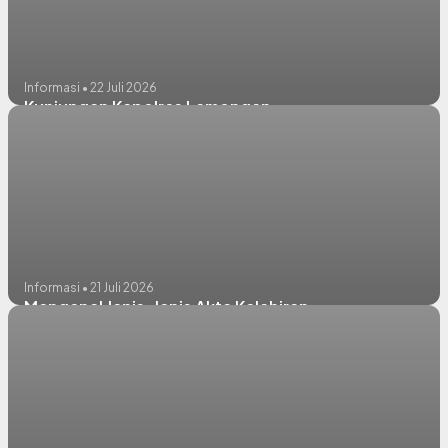
Informasi • 22 Juli 2026
Kunjungan Kapolres Lamongan
Informasi • 21 Juli 2026
Mengenal Jenis-Jenis Akta Kelahiran