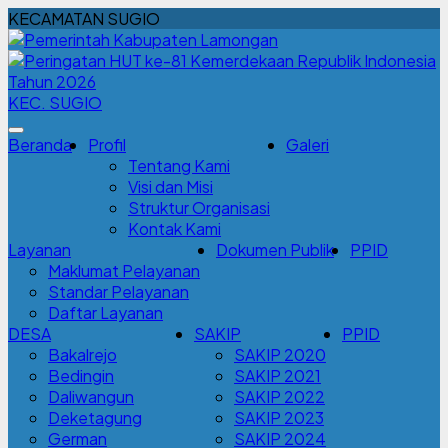
KECAMATAN SUGIO
KEC. SUGIO
Beranda
Profil
Galeri
Tentang Kami
Visi dan Misi
Struktur Organisasi
Kontak Kami
Layanan
Dokumen Publik
PPID
Maklumat Pelayanan
Standar Pelayanan
Daftar Layanan
DESA
SAKIP
PPID
Bakalrejo
SAKIP 2020
Bedingin
SAKIP 2021
Daliwangun
SAKIP 2022
Deketagung
SAKIP 2023
German
SAKIP 2024