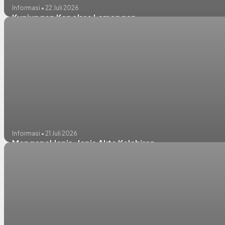
Informasi • 22 Juli 2026
Kunjungan Kapolres Lamongan
Informasi • 21 Juli 2026
Mengenal Jenis-Jenis Akta Kelahiran