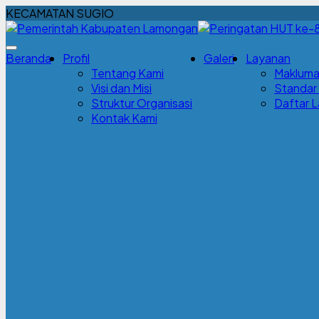
KECAMATAN SUGIO
Beranda
Profil
Galeri
Layanan
Tentang Kami
Makluma
Visi dan Misi
Standar
Struktur Organisasi
Daftar 
Kontak Kami