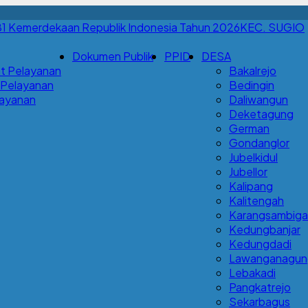
KEC. SUGIO
Dokumen Publik
PPID
DESA
t Pelayanan
Bakalrejo
 Pelayanan
Bedingin
Layanan
Daliwangun
Deketagung
German
Gondanglor
Jubelkidul
Jubellor
Kalipang
Kalitengah
Karangsambigal
Kedungbanjar
Kedungdadi
Lawanganagun
Lebakadi
Pangkatrejo
Sekarbagus