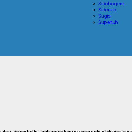
Sidobogem
Sidorejo
Sugio
Supenuh
r, dalam hal ini lingkungan kantor yang rutin dilaksanakan se