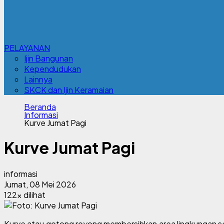
PELAYANAN
Ijin Bangunan
Kependudukan
Lainnya
SKCK dan Ijin Keramaian
Beranda
Informasi
Kurve Jumat Pagi
Kurve Jumat Pagi
informasi
Jumat, 08 Mei 2026
122x dilihat
Kurve atau gotong royong membersihkan area lingkungan sekita