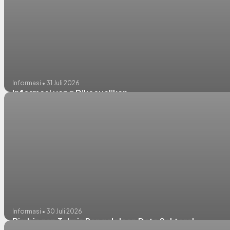
Informasi • 31 Juli 2026
Informasi yang Dikecualikan
Informasi • 30 Juli 2026
Bimbingan Teknis Pengelolaan Data Sektoral