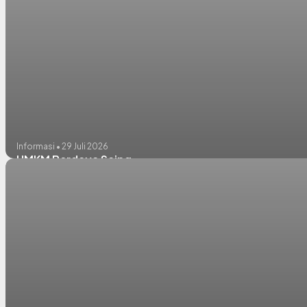
Informasi • 29 Juli 2026
UMKM Berdaya Saing