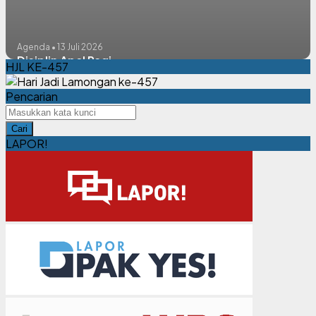
Agenda • 13 Juli 2026
Disiplin Apel Pagi
HJL KE-457
Pencarian
Cari
LAPOR!