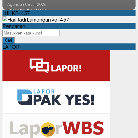
Agenda • 06 Juli 2026
Disiplin Apel Pagi
HJL KE-457
Pencarian
Cari
LAPOR!