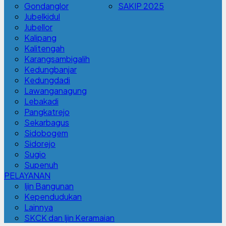
Gondanglor
SAKIP 2025
Jubelkidul
Jubellor
Kalipang
Kalitengah
Karangsambigalih
Kedungbanjar
Kedungdadi
Lawanganagung
Lebakadi
Pangkatrejo
Sekarbagus
Sidobogem
Sidorejo
Sugio
Supenuh
PELAYANAN
Ijin Bangunan
Kependudukan
Lainnya
SKCK dan Ijin Keramaian