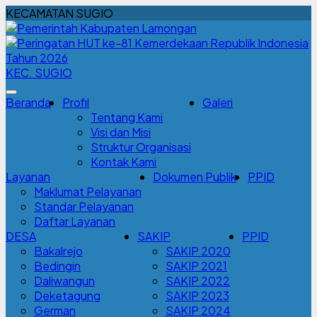
KECAMATAN SUGIO
KEC. SUGIO
Beranda
Profil
Galeri
Tentang Kami
Visi dan Misi
Struktur Organisasi
Kontak Kami
Layanan
Dokumen Publik
PPID
Maklumat Pelayanan
Standar Pelayanan
Daftar Layanan
DESA
SAKIP
PPID
Bakalrejo
SAKIP 2020
Bedingin
SAKIP 2021
Daliwangun
SAKIP 2022
Deketagung
SAKIP 2023
German
SAKIP 2024