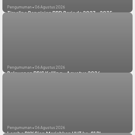
Pengumuman • 06 Agustus 2026
Timeline Pengisian BPD Periode 2027 - 2035
Pengumuman • 06 Agustus 2026
Pelayanan BPJS Keliling - Agustus 2026
Pengumuman • 06 Agustus 2026
Lomba PKK Siap Meriahkan HUT ke-81 RI