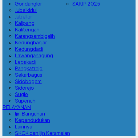
Gondanglor
SAKIP 2025
Jubelkidul
Jubellor
Kalipang
Kalitengah
Karangsambigalih
Kedungbanjar
Kedungdadi
Lawanganagung
Lebakadi
Pangkatrejo
Sekarbagus
Sidobogem
Sidorejo
Sugio
Supenuh
PELAYANAN
Ijin Bangunan
Kependudukan
Lainnya
SKCK dan Ijin Keramaian