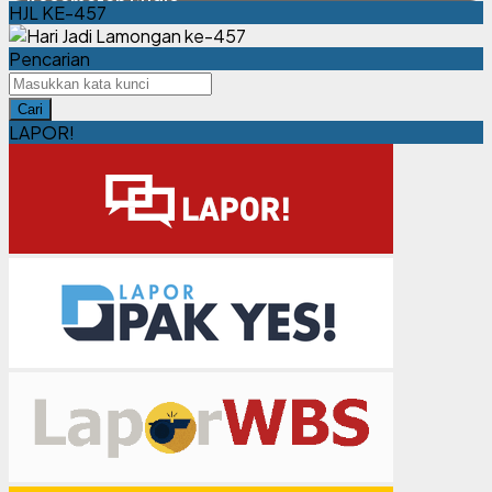
Kecamatan Sugio
HJL KE-457
Pencarian
Cari
LAPOR!