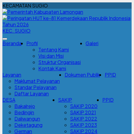
KECAMATAN SUGIO
KEC. SUGIO
Beranda
Profil
Galeri
Tentang Kami
Visi dan Misi
Struktur Organisasi
Kontak Kami
Layanan
Dokumen Publik
PPID
Maklumat Pelayanan
Standar Pelayanan
Daftar Layanan
DESA
SAKIP
PPID
Bakalrejo
SAKIP 2020
Bedingin
SAKIP 2021
Daliwangun
SAKIP 2022
Deketagung
SAKIP 2023
German
SAKIP 2024