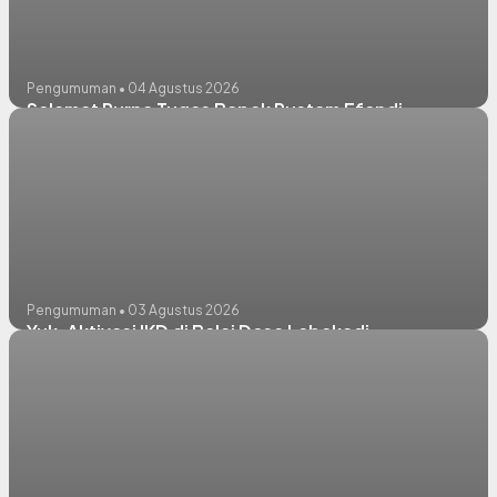
Pengumuman • 04 Agustus 2026
Selamat Purna Tugas Bapak Rustam Efendi
Pengumuman • 03 Agustus 2026
Yuk, Aktivasi IKD di Balai Desa Lebakadi