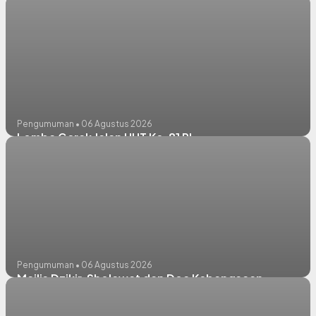
Pengumuman • 06 Agustus 2026
Lomba Gerak Jalan HUT Ke-81 RI
Pengumuman • 06 Agustus 2026
Majlis Dzikir, Sholawat dan Doa Kebangsaan