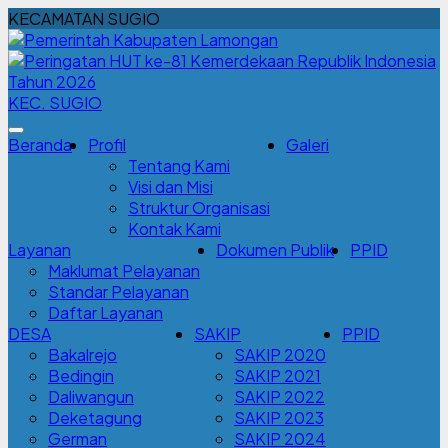
KECAMATAN SUGIO
KEC. SUGIO
Beranda
Profil
Galeri
Tentang Kami
Visi dan Misi
Struktur Organisasi
Kontak Kami
Layanan
Dokumen Publik
PPID
Maklumat Pelayanan
Standar Pelayanan
Daftar Layanan
DESA
SAKIP
PPID
Bakalrejo
SAKIP 2020
Bedingin
SAKIP 2021
Daliwangun
SAKIP 2022
Deketagung
SAKIP 2023
German
SAKIP 2024