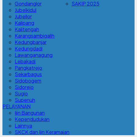
Gondanglor
SAKIP 2025
Jubelkidul
Jubellor
Kalipang
Kalitengah
Karangsambigalih
Kedungbanjar
Kedungdadi
Lawanganagung
Lebakadi
Pangkatrejo
Sekarbagus
Sidobogem
Sidorejo
Sugio
Supenuh
PELAYANAN
Ijin Bangunan
Kependudukan
Lainnya
SKCK dan Ijin Keramaian