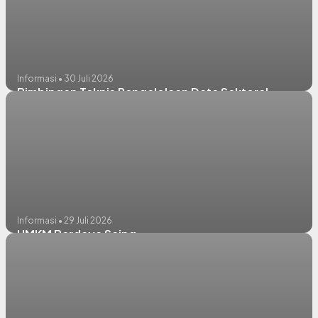
Informasi • 30 Juli 2026
Bimbingan Teknis Pengelolaan Data Sektoral
Informasi • 29 Juli 2026
UMKM Berdaya Saing