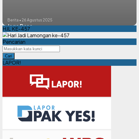
Berita • 26 Agustus 2025
Jaga Desa
HJL KE-457
Pencarian
Cari
LAPOR!