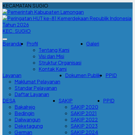
KECAMATAN SUGIO
KEC. SUGIO
Beranda
Profil
Galeri
Tentang Kami
Visi dan Misi
Struktur Organisasi
Kontak Kami
Layanan
Dokumen Publik
PPID
Maklumat Pelayanan
Standar Pelayanan
Daftar Layanan
DESA
SAKIP
PPID
Bakalrejo
SAKIP 2020
Bedingin
SAKIP 2021
Daliwangun
SAKIP 2022
Deketagung
SAKIP 2023
German
SAKIP 2024