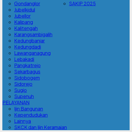
Gondanglor
SAKIP 2025
Jubelkidul
Jubellor
Kalipang
Kalitengah
Karangsambigalih
Kedungbanjar
Kedungdadi
Lawanganagung
Lebakadi
Pangkatrejo
Sekarbagus
Sidobogem
Sidorejo
Sugio
Supenuh
PELAYANAN
Ijin Bangunan
Kependudukan
Lainnya
SKCK dan Ijin Keramaian