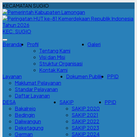
KECAMATAN SUGIO
KEC. SUGIO
Beranda
Profil
Galeri
Tentang Kami
Visi dan Misi
Struktur Organisasi
Kontak Kami
Layanan
Dokumen Publik
PPID
Maklumat Pelayanan
Standar Pelayanan
Daftar Layanan
DESA
SAKIP
PPID
Bakalrejo
SAKIP 2020
Bedingin
SAKIP 2021
Daliwangun
SAKIP 2022
Deketagung
SAKIP 2023
German
SAKIP 2024