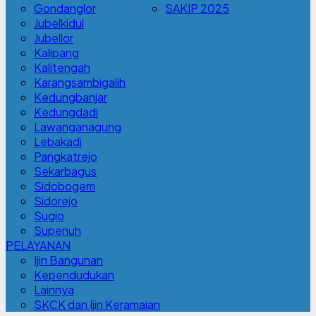
Gondanglor
SAKIP 2025
Jubelkidul
Jubellor
Kalipang
Kalitengah
Karangsambigalih
Kedungbanjar
Kedungdadi
Lawanganagung
Lebakadi
Pangkatrejo
Sekarbagus
Sidobogem
Sidorejo
Sugio
Supenuh
PELAYANAN
Ijin Bangunan
Kependudukan
Lainnya
SKCK dan Ijin Keramaian