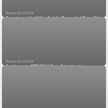
Berita • 30 Juli 2026
Penetapan Hasil Ujian Seleksi Perangkat Desa Sidorej
Berita • 30 Juli 2026
Pembayaran PBB 2026 Desa Sekarbagus