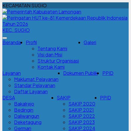
KECAMATAN SUGIO
KEC. SUGIO
Beranda
Profil
Galeri
Tentang Kami
Visi dan Misi
Struktur Organisasi
Kontak Kami
Layanan
Dokumen Publik
PPID
Maklumat Pelayanan
Standar Pelayanan
Daftar Layanan
DESA
SAKIP
PPID
Bakalrejo
SAKIP 2020
Bedingin
SAKIP 2021
Daliwangun
SAKIP 2022
Deketagung
SAKIP 2023
German
SAKIP 2024