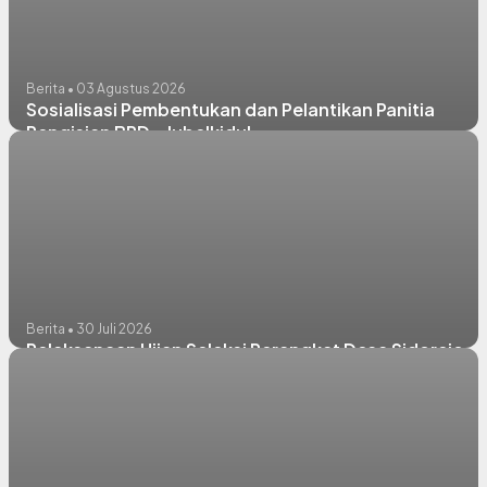
Berita • 03 Agustus 2026
Sosialisasi Pembentukan dan Pelantikan Panitia
Pengisian BPD - Jubelkidul
Berita • 30 Juli 2026
Pelaksanaan Ujian Seleksi Perangkat Desa Sidorejo