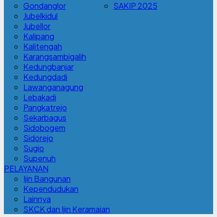
Gondanglor
SAKIP 2025
Jubelkidul
Jubellor
Kalipang
Kalitengah
Karangsambigalih
Kedungbanjar
Kedungdadi
Lawanganagung
Lebakadi
Pangkatrejo
Sekarbagus
Sidobogem
Sidorejo
Sugio
Supenuh
PELAYANAN
Ijin Bangunan
Kependudukan
Lainnya
SKCK dan Ijin Keramaian