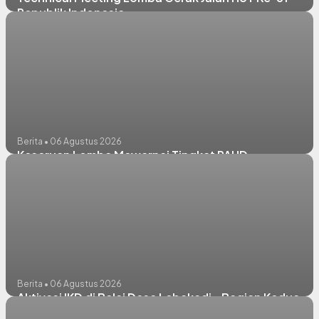
Republik Indonesia
Berita • 06 Agustus 2026
Keseruan Lomba Mewarnai Tingkat PAUD
Berita • 06 Agustus 2026
Aktivasi IKD di Balai Desa Lebakadi - Bagian Kedua